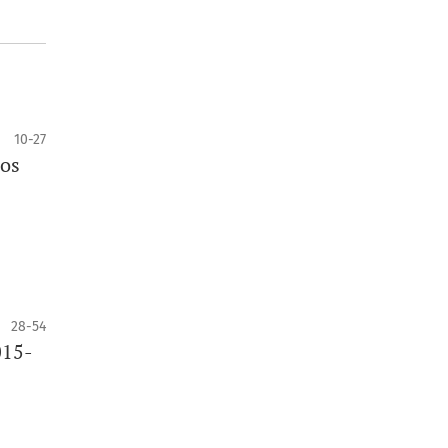
10-27
dos
28-54
015-