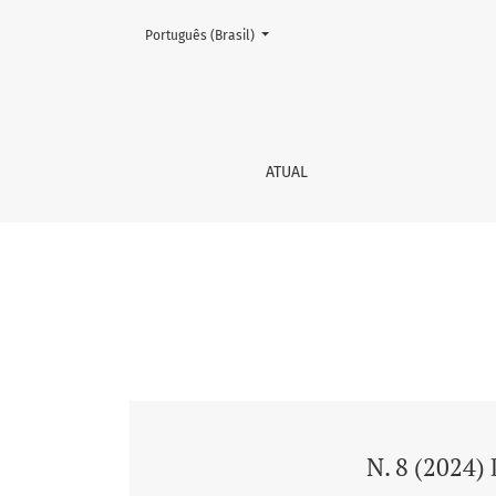
Mudar o idioma. O atual é:
Português (Brasil)
n. 8
ATUAL
N. 8 (2024) 