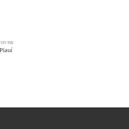
131-150
Piauí