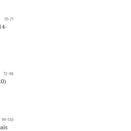
55-71
14-
72-98
20)
99-130
ais