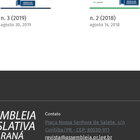
n. 3 (2019)
n. 2 (2018)
agosto 30, 2019
agosto 14, 2018
Contato
Praça Nossa Senhora de Salete, s/n
Curitiba/PR - CEP: 80530-911
revista@assembleia.pr.leg.br