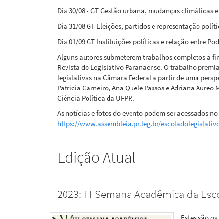
Dia 30/08 - GT Gestão urbana, mudanças climáticas e
Dia 31/08 GT Eleições, partidos e representação polí
Dia 01/09 GT Instituições políticas e relação entre Pod
Alguns autores submeterem trabalhos completos a fi
Revista do Legislativo Paranaense. O trabalho premi
legislativas na Câmara Federal a partir de uma perspe
Patricia Carneiro, Ana Quele Passos e Adriana Aure
Ciência Política da UFPR.
As notícias e fotos do evento podem ser acessados no 
https://www.assembleia.pr.leg.br/escoladolegislativo
Edição Atual
2023: III Semana Acadêmica da Esco
Estes são os