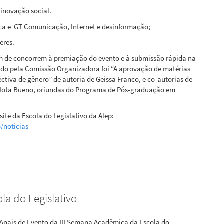
 inovação social.
tica e GT Comunicação, Internet e desinformação;
eres.
m de concorrem à premiação do evento e à submissão rápida na
ado pela Comissão Organizadora foi “A aprovação de matérias
ctiva de gênero” de autoria de Geissa Franco, e co-autorias de
o Mota Bueno, oriundas do Programa de Pós-graduação em
site da Escola do Legislativo da Alep:
/noticias
la do Legislativo
 Anais de Evento da III Semana Acadêmica da Escola do