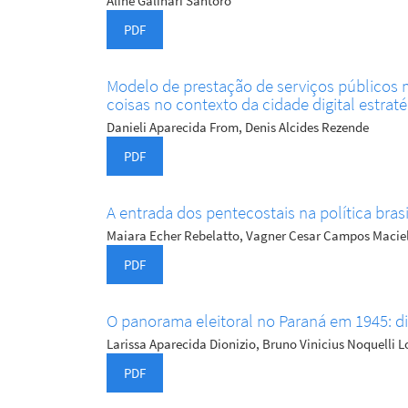
Aline Galinari Santoro
PDF
Modelo de prestação de serviços públicos 
coisas no contexto da cidade digital estrat
Danieli Aparecida From, Denis Alcides Rezende
PDF
A entrada dos pentecostais na política bras
Maiara Echer Rebelatto, Vagner Cesar Campos Macie
PDF
O panorama eleitoral no Paraná em 1945: di
Larissa Aparecida Dionizio, Bruno Vinicius Noquelli 
PDF