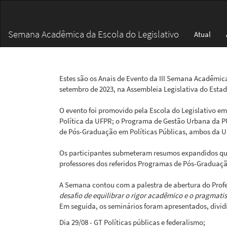
Navegação
Principal
Conteúdo
Semana Acadêmica da Escola do Legislativo
Atual
principal
Barra
Lateral
Estes são os Anais de Evento da III Semana Acadêmica 
setembro de 2023, na Assembleia Legislativa do Estad
O evento foi promovido pela Escola do Legislativo 
Política da UFPR; o Programa de Gestão Urbana da 
de Pós-Graduação em Políticas Públicas, ambos da 
Os participantes submeteram resumos expandidos q
professores dos referidos Programas de Pós-Graduaç
A Semana contou com a palestra de abertura do Profe
desafio de equilibrar o rigor acadêmico e o pragmatis
Em seguida, os seminários foram apresentados, divid
Dia 29/08 - GT Políticas públicas e federalismo;